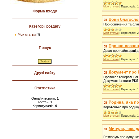
Мои статьи
|
Переглядів:
1
Форма входу
Вони благосло
Про освячення та бла
Категорії розділу
Мои статьи
|
Переглядів:
2
Мои статьи
[7]
Про що розпов
Пошук
Дещо про найстарші д
Мои статьи
|
Переглядів:
1
Документ про К
Друзі сайту
Протокол генеральної 
Документ із книги РКЛ
Статистика
Мои статьи
|
Переглядів:
1
Онлайн всього:
1
Родина, яка п
Гостей:
1
Користувачів:
0
Коротенько про родину
Мои статьи
|
Переглядів:
1
Минуле,- яке д
Розповідь про одну ко