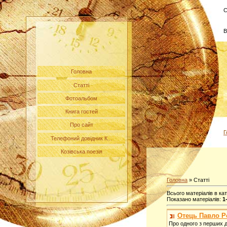
С
В
Головна
Статті
Фотоальбом
Книга гостей
Про сайт
Г
Телефоний довідник К...
Козівська поезія
Головна
»
Статті
Всього матеріалів в кат
Показано матеріалів
:
1
Отець Павло 
Про одного з перших д