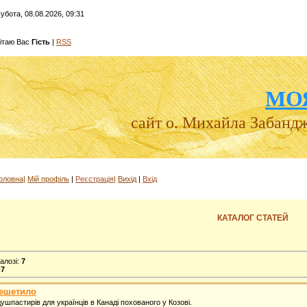
убота, 08.08.2026, 09:31
ітаю Вас
Гість
|
RSS
МО
сайт о. Михайла Забанд
оловна
|
Мій профіль
|
Реєстрація
|
Вихід
|
Вхід
КАТАЛОГ СТАТЕЙ
алозі
:
7
-7
Решетило
ушпастирів для українців в Канаді похованого у Козові.