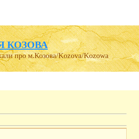
Я КОЗОВА
жали про м.Козова/Kozova/Kozowa