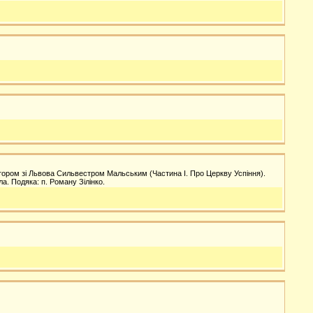
татором зі Львова Сильвестром Мальським (Частина І. Про Церкву Успіння).
а. Подяка: п. Роману Зілінко.