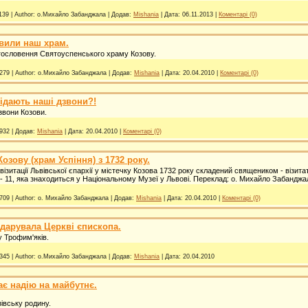
139
|
Author:
о.Михайло Забанджала
|
Додав:
Mishania
|
Дата:
06.11.2013
|
Коментарі (0)
вили наш храм.
гословення Святоуспенського храму Козову.
279
|
Author:
о.Михайло Забанджала
|
Додав:
Mishania
|
Дата:
20.04.2010
|
Коментарі (0)
iдають нашi дзвони?!
звони Козови.
932
|
Додав:
Mishania
|
Дата:
20.04.2010
|
Коментарі (0)
озову (храм Успіння) з 1732 року.
візитації Львівської єпархії у містечку Козова 1732 року складений священиком - візи
 - 11, яка знаходиться у Національному Музеї у Львові. Переклад: о. Михайло Забанджал
709
|
Author:
о. Михайло Забанджала
|
Додав:
Mishania
|
Дата:
20.04.2010
|
Коментарі (0)
одарувала Церквi єпископа.
 Трофим'яків.
345
|
Author:
о.Михайло Забанджала
|
Додав:
Mishania
|
Дата:
20.04.2010
ає надію на майбутнє.
зівську родину.