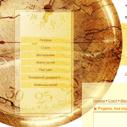
Ч
В
Головна
Статті
Фотоальбом
Книга гостей
Про сайт
Г
Телефоний довідник К...
Козівська поезія
Головна
»
Статті
»
Мои
Родина, яка по