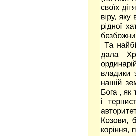
своїх діт
віру, яку
рідної ха
безбожни
Та найбі
дала Хр
ординар
владики 
нашій зем
Бога , як
і тернис
авторитет
Козови, б
коріння, 