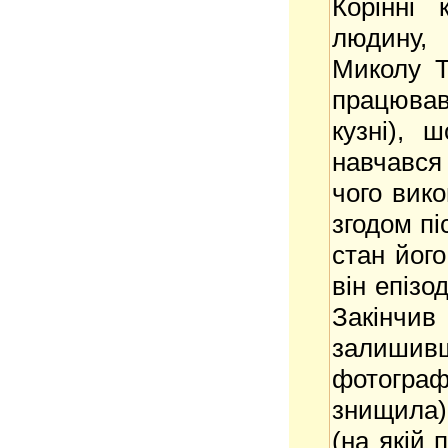
Корінні 
людину, 
Миколу Т
працював
кузні), 
навчався
чого вико
згодом пі
стан його
він епізо
Закінчив
залишив
фотограф
знищила),
(на якій 